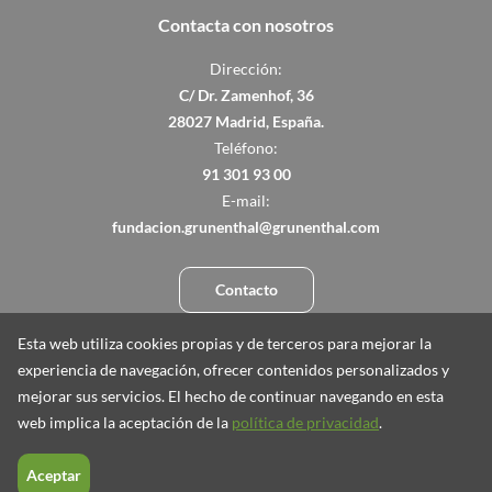
Contacta con nosotros
Dirección:
C/ Dr. Zamenhof, 36
28027 Madrid, España.
Teléfono:
91 301 93 00
E-mail:
fundacion.grunenthal@grunenthal.com
Contacto
Esta web utiliza cookies propias y de terceros para mejorar la
experiencia de navegación, ofrecer contenidos personalizados y
mejorar sus servicios. El hecho de continuar navegando en esta
© 2026 Fundación GRÜNENTHAL
web implica la aceptación de la
política de privacidad
.
Exención de responsabilidad
Aceptar
Polí­tica de Privacidad