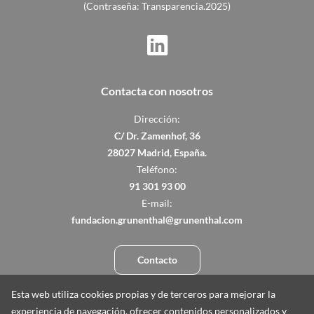
(Contraseña: Transparencia.2025)
Contacta con nosotros
Dirección:
C/ Dr. Zamenhof, 36
28027 Madrid, España.
Teléfono:
91 301 93 00
E-mail:
fundacion.grunenthal@grunenthal.com
Contacto
Esta web utiliza cookies propias y de terceros para mejorar la
experiencia de navegación, ofrecer contenidos personalizados y