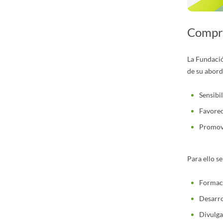
Compro
La Fundació
de su abord
Sensibil
Favorece
Promove
Para ello se
Formac
Desarro
Divulga