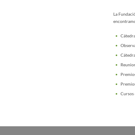
La Fundació
encontramos
Cátedra 
Observa
Cátedra
Reunion
Premios
Premios
Cursos 