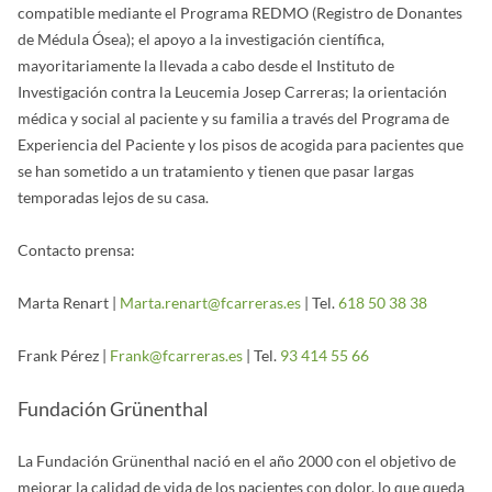
compatible mediante el Programa REDMO (Registro de Donantes
de Médula Ósea); el apoyo a la investigación científica,
mayoritariamente la llevada a cabo desde el Instituto de
Investigación contra la Leucemia Josep Carreras; la orientación
médica y social al paciente y su familia a través del Programa de
Experiencia del Paciente y los pisos de acogida para pacientes que
se han sometido a un tratamiento y tienen que pasar largas
temporadas lejos de su casa.
Contacto prensa:
Marta Renart |
Marta.renart@fcarreras.es
| Tel.
618 50 38 38
Frank Pérez |
Frank@fcarreras.es
| Tel.
93 414 55 66
Fundación Grünenthal
La Fundación Grünenthal nació en el año 2000 con el objetivo de
mejorar la calidad de vida de los pacientes con dolor, lo que queda