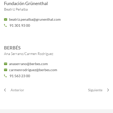
Fundación Grünenthal
Beatriz Peñalba
beatriz.penalba@grunenthal.com
91 301 93 00
BERBÉS
Ana Serrano/Carmen Rodríguez
anaserrano@berbes.com
carmenrodriguez@berbes.com
91 563 23 00
Anterior
Siguiente