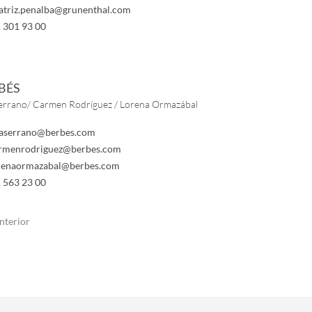
atriz.penalba@grunenthal.com
 301 93 00
BÉS
errano/ Carmen Rodríguez / Lorena Ormazábal
aserrano@berbes.com
rmenrodriguez@berbes.com
renaormazabal@berbes.com
 563 23 00
nterior