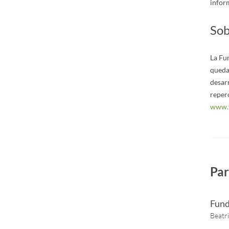
infor
Sob
La Fun
queda 
desarr
reperc
www.f
Par
Fund
Beatr