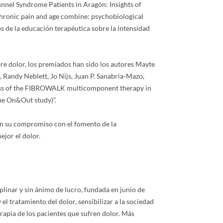
nnel Syndrome Patients in Aragón: Insights of
hronic pain and age combine: psychobiological
os de la educación terapéutica sobre la intensidad
bre dolor, los premiados han sido los autores Mayte
, Randy Neblett, Jo Nijs, Juan P. Sanabria-Mazo,
veness of the FIBROWALK multicomponent therapy in
he On&Out study)”.
an su compromiso con el fomento de la
jor el dolor.
plinar y sin ánimo de lucro, fundada en junio de
l tratamiento del dolor, sensibilizar a la sociedad
rapia de los pacientes que sufren dolor. Más