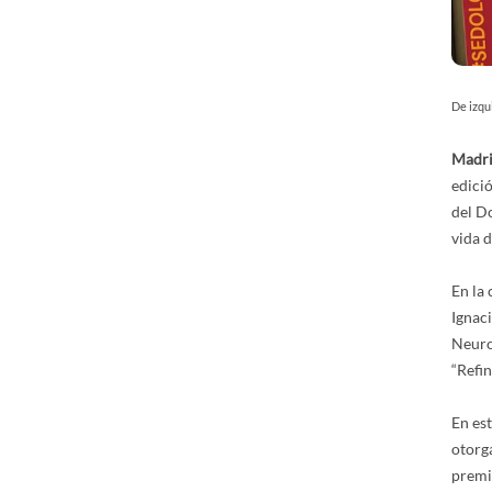
De izqu
Madri
edici
del Do
vida d
En la 
Ignaci
Neuro
“Refin
En est
otorga
premi