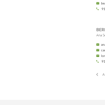
be
91
BER
Ana S
an
ca
lo
91
A