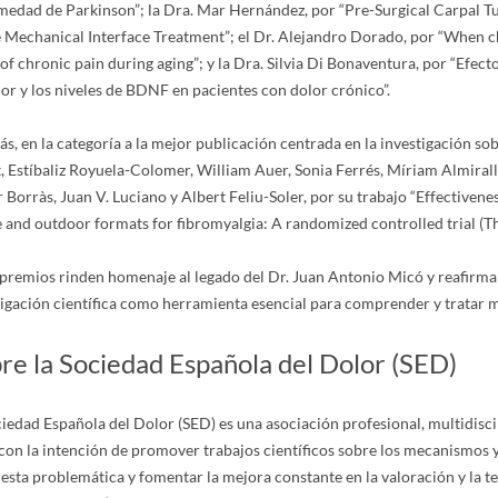
medad de Parkinson”; la Dra. Mar Hernández, por “Pre-Surgical Carpal Tu
 Mechanical Interface Treatment”; el Dr. Alejandro Dorado, por “When c
of chronic pain during aging”; y la Dra. Silvia Di Bonaventura, por “Efect
or y los niveles de BDNF en pacientes con dolor crónico”.
, en la categoría a la mejor publicación centrada en la investigación so
, Estíbaliz Royuela-Colomer, William Auer, Sonia Ferrés, Míriam Almirall
r Borràs, Juan V. Luciano y Albert Feliu-Soler, por su trabajo “Effecti
e and outdoor formats for fibromyalgia: A randomized controlled trial (T
 premios rinden homenaje al legado del Dr. Juan Antonio Micó y reafirm
tigación científica como herramienta esencial para comprender y tratar me
re la Sociedad Española del Dolor (SED)
iedad Española del Dolor (SED) es una asociación profesional, multidisci
on la intención de promover trabajos científicos sobre los mecanismos y e
esta problemática y fomentar la mejora constante en la valoración y la te