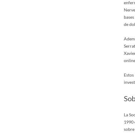
enfer
Nerve
bases 
de dol
Además
Serrat
Xavie
onlin
Estos
inves
Sob
La Soc
1990 c
sobre 