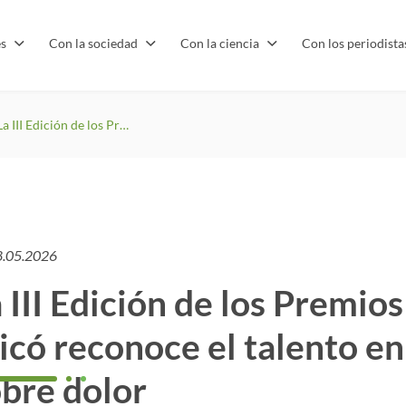
es
Con la sociedad
Con la ciencia
Con los periodist
La III Edición de los Premios Juan Antonio Micó reconoce el talento en investigación sobre dolor
8.05.2026
 III Edición de los Premio
có reconoce el talento en
bre dolor