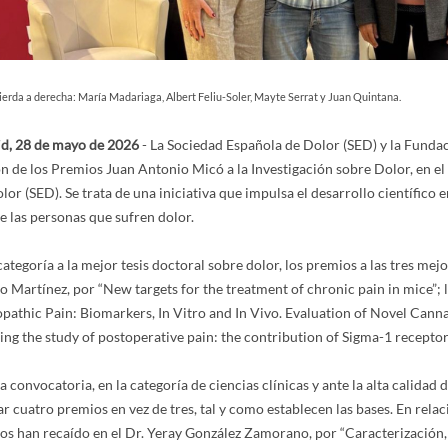
ierda a derecha: María Madariaga, Albert Feliu-Soler, Mayte Serrat y Juan Quintana.
d, 28 de mayo de 2026
- La Sociedad Española de Dolor (SED) y la Fundac
ón de los Premios Juan Antonio Micó a la Investigación sobre Dolor, en e
lor (SED). Se trata de una iniciativa que impulsa el desarrollo científico 
e las personas que sufren dolor.
categoría a la mejor tesis doctoral sobre dolor, los premios a las tres mejo
o Martínez, por “New targets for the treatment of chronic pain in mice”;
pathic Pain: Biomarkers, In Vitro and In Vivo. Evaluation of Novel Cann
ing the study of postoperative pain: the contribution of Sigma-1 receptor
a convocatoria, en la categoría de ciencias clínicas y ante la alta calidad 
r cuatro premios en vez de tres, tal y como establecen las bases. En relaci
os han recaído en el Dr. Yeray González Zamorano, por “Caracterización, 