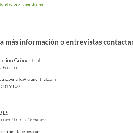
undaciongrunenthal.es
a más información o entrevistas contactar
ación Grünenthal
iz Peñalba
atriz.penalba@grunenthal.com
 301 93 00
BÉS
errano/ Lorena Ormazábal
aserrano@berbes.com