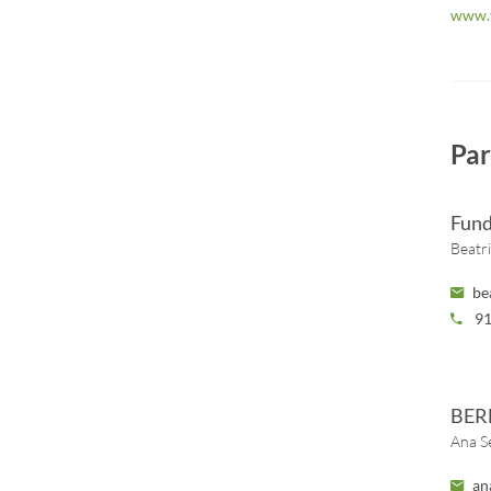
www.f
Par
Fund
Beatr
be
91
BER
Ana S
an