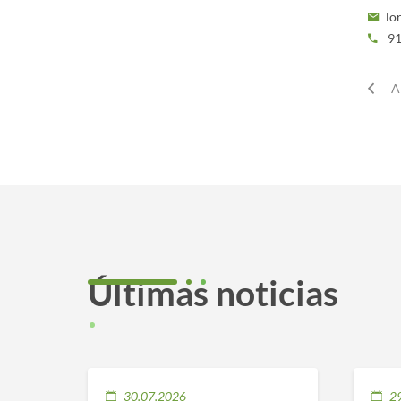
lo
91
A
Últimas noticias
30.07.2026
2