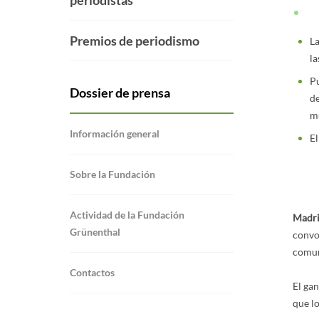
periodistas
Premios de periodismo
La
la
Pu
Dossier de prensa
de
mu
Información general
El
Sobre la Fundación
Actividad de la Fundación
Madri
Grünenthal
convo
comuni
Contactos
El ga
que l