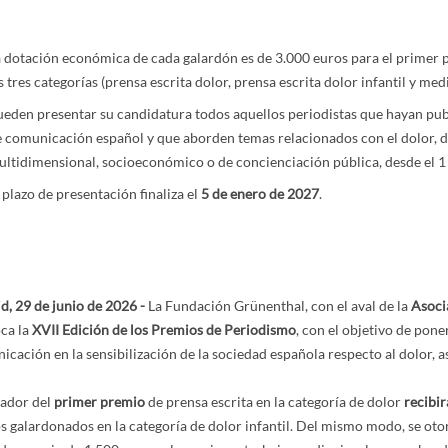
 dotación económica de cada galardón es de 3.000 euros para el primer 
s tres categorías (prensa escrita dolor, prensa escrita dolor infantil y med
eden presentar su candidatura todos aquellos periodistas que hayan pub
 comunicación español y que aborden temas relacionados con el dolor, de
ltidimensional, socioeconómico o de concienciación pública, desde el 1
 plazo de presentación finaliza el
5 de enero de 2027
.
d, 29 de junio de 2026 -
La Fundación Grünenthal, con el aval de la
Asoci
ca la
XVII Edición de los Premios de Periodismo
, con el objetivo de pon
cación en la sensibilización de la sociedad española respecto al dolor, a
nador del
primer premio
de prensa escrita en la categoría de dolor
recibir
os galardonados en la categoría de dolor infantil. Del mismo modo, se ot