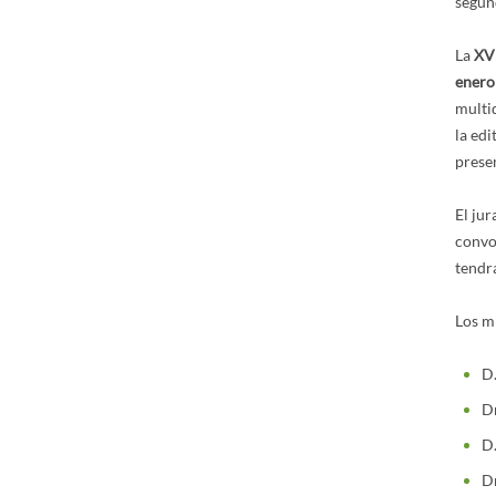
segund
La
XVI
enero
multi
la edi
prese
El jur
convoc
tendrá
Los m
D.
Dñ
D.
Dr