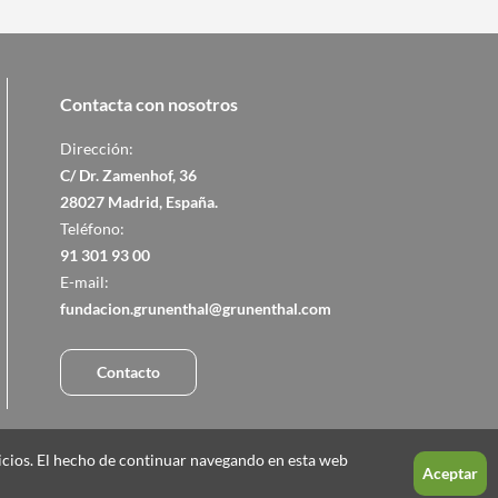
Contacta con nosotros
Dirección:
C/ Dr. Zamenhof, 36
28027 Madrid, España.
Teléfono:
91 301 93 00
E-mail:
fundacion.grunenthal@grunenthal.com
Contacto
vicios. El hecho de continuar navegando en esta web
Aceptar
Exención de responsabilidad
Polí­tica de Privacidad