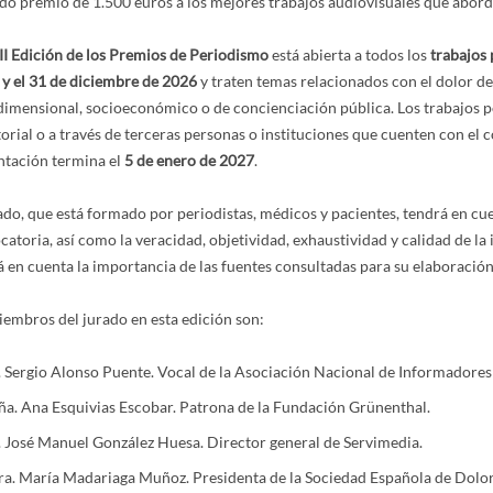
o premio de 1.500 euros a los mejores trabajos audiovisuales que aborden
I Edición de los Premios de Periodismo
está abierta a todos los
trabajos 
 y el 31 de diciembre de 2026
y traten temas relacionados con el dolor des
dimensional, socioeconómico o de concienciación pública. Los trabajos po
torial o a través de terceras personas o instituciones que cuenten con el 
ntación termina el
5 de enero de 2027
.
ado, que está formado por periodistas, médicos y pacientes, tendrá en cuen
atoria, así como la veracidad, objetividad, exhaustividad y calidad de l
 en cuenta la importancia de las fuentes consultadas para su elaboración, 
iembros del jurado en esta edición son:
 Sergio Alonso Puente. Vocal de la Asociación Nacional de Informadores 
a. Ana Esquivias Escobar. Patrona de la Fundación Grünenthal.
 José Manuel González Huesa. Director general de Servimedia.
a. María Madariaga Muñoz. Presidenta de la Sociedad Española de Dolor