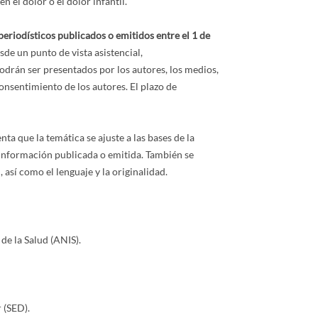
 el dolor o el dolor infantil.
periodísticos publicados o emitidos entre el 1 de
de un punto de vista asistencial,
drán ser presentados por los autores, los medios,
consentimiento de los autores. El plazo de
ta que la temática se ajuste a las bases de la
a información publicada o emitida. También se
así como el lenguaje y la originalidad.
de la Salud (ANIS).
 (SED).