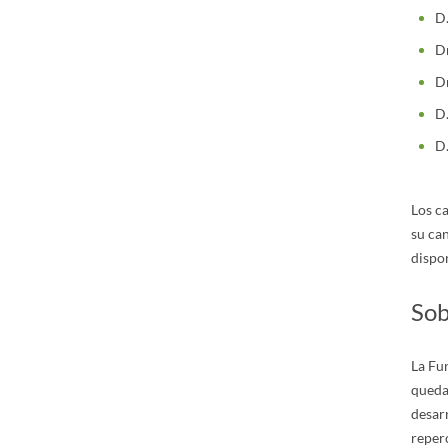
D.
Dñ
Dñ
D.
D.
Los c
su can
dispo
Sob
La Fun
queda 
desarr
reperc