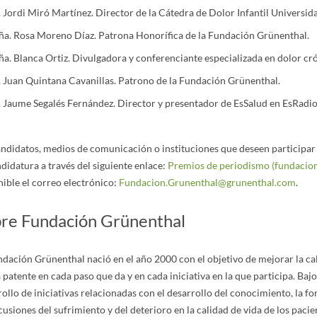
 Jordi Miró Martínez. Director de la Cátedra de Dolor Infantil Universid
a. Rosa Moreno Díaz. Patrona Honorífica de la Fundación Grünenthal.
a. Blanca Ortiz. Divulgadora y conferenciante especializada en dolor cr
 Juan Quintana Cavanillas. Patrono de la Fundación Grünenthal.
 Jaume Segalés Fernández. Director y presentador de EsSalud en EsRadio
andidatos, medios de comunicación o instituciones que deseen participar 
didatura a través del siguiente enlace:
Premios de periodismo (fundacion
nible el correo electrónico:
Fundacion.Grunenthal@grunenthal.com
.
re Fundación Grünenthal
dación Grünenthal nació en el año 2000 con el objetivo de mejorar la cal
patente en cada paso que da y en cada iniciativa en la que participa. Bajo
ollo de iniciativas relacionadas con el desarrollo del conocimiento, la fo
usiones del sufrimiento y del deterioro en la calidad de vida de los pac