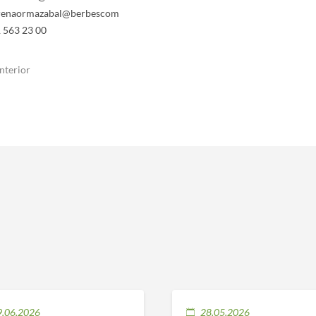
renaormazabal@berbescom
 563 23 00
nterior
9.06.2026
28.05.2026