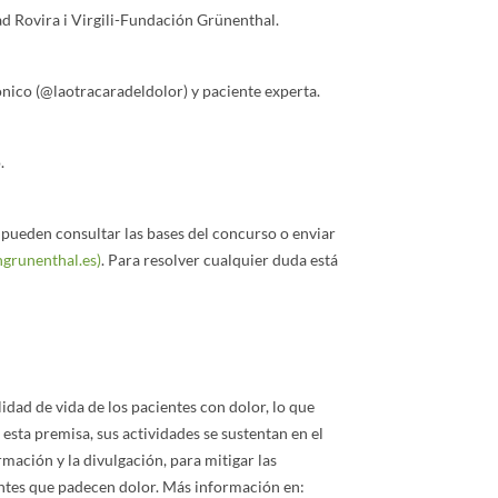
ad Rovira i Virgili-Fundación Grünenthal.
ónico (@laotracaradeldolor) y paciente experta.
.
pueden consultar las bases del concurso o enviar
grunenthal.es)
. Para resolver cualquier duda está
idad de vida de los pacientes con dolor, lo que
 esta premisa, sus actividades se sustentan en el
rmación y la divulgación, para mitigar las
ientes que padecen dolor. Más información en: